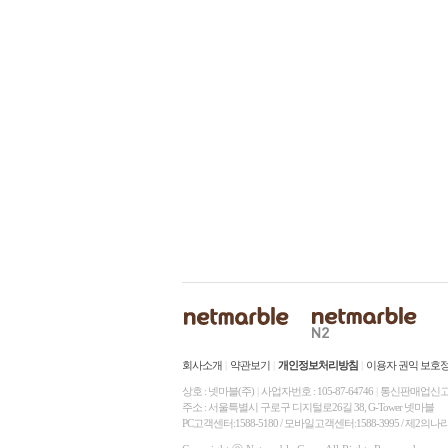
top
회사소개
|
약관보기
|
개인정보처리방침
|
이용자 권익 보호
상호 : 넷마블(주)
|
사업자번호 : 105-87-64746
|
통신판매업신고 :
주소 : 서울특별시 구로구 디지털로26길 38, G-Tower 넷마블
PC고객센터:1588-5180 / 모바일고객센터:1588-3995 / 제2의