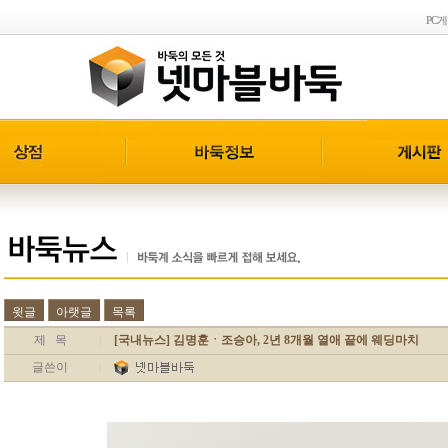
PC
윗글
아랫글
목록
제 목
[국내뉴스] 김명훈ㆍ조승아, 2년 8개월 열애 끝에 웨딩마치
|
글쓴이
|