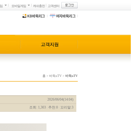
게임
모바일게임
캐쉬충전
고객센터
홈
>
바둑nTV
>
바둑nTV
2026/06/04(14:04)
조회: 1,303
추천:0
꼬리말:3
|
|