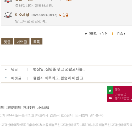
축하합니다. 행복하세요.
미소세상
2026/06/04(18:47)
말 그대로 선남선녀..
1
윗글
아랫글
목록
윗글
변상일, 신민준 꺾고 쏘팔코사놀...
|
아랫글
챌린지 바둑리그, 완승과 이변 교...
|
정책
|
저작권정책
|
전자우편
|
사이트맵
 제 2014-서울구로-1028호
|
대표이사 : 김병규
|
호스팅서비스 사업자 : 넷마블(주)
나라 고객센터:1670-0359 / 블레이드&소울 레볼루션 고객센터:1670-1182 / 리니지2 레볼루션 고객센터:1670-8