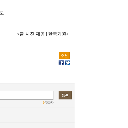
으로
<글·사진 제공 | 한국기원>
추천
0
/ 300자