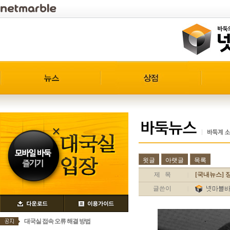
윗글
아랫글
목록
제 목
[국내뉴스] 
|
글쓴이
|
대국실 접속 오류 해결 방법