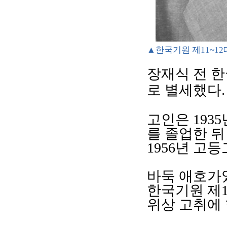
▲한국기원 제11~1
장재식 전 
로 별세했다
.
고인은
1935
를 졸업한 뒤
1956
년 고등
바둑 애호가
한국기원 제
위상 고취에