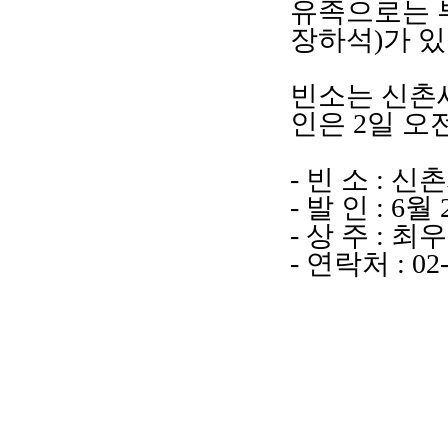
유족으로는 
장하석
)
가 
빈소는
신촌
인은
2
일 오
-
빈 소
:
신촌
-
발 인
: 6
월
-
상 주
:
최우
-
연락처
: 02