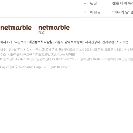
윗글
챌린지 바둑리그
|
아랫글
‘바다의 날’ 
|
회사소개
|
약관보기
|
개인정보처리방침
|
이용자 권익 보호정책
|
저작권정책
|
전자우편
|
사이트맵
상호 : 넷마블(주)
|
사업자번호 : 105-87-64746
|
통신판매업신고 : 제 2014-서울구로-1028호
|
대표이사 : 
주소 : 서울특별시 구로구 디지털로26길 38, G-Tower 넷마블
PC고객센터:1588-5180 / 모바일고객센터:1588-3995 / 제2의나라 고객센터:1670-0359 / 블레이드&소울 레
Copyright ⓒ Netmarble Corp. All Rights Reserved.