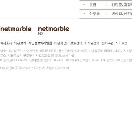
윗글
신민준, 김정현
|
아랫글
변상일, 신민
|
회사소개
|
약관보기
|
개인정보처리방침
|
이용자 권익 보호정책
|
저작권정책
|
전자우편
|
사이트맵
상호 : 넷마블(주)
|
사업자번호 : 105-87-64746
|
통신판매업신고 : 제 2014-서울구로-1028호
|
대표이사 : 
주소 : 서울특별시 구로구 디지털로26길 38, G-Tower 넷마블
PC고객센터:1588-5180 / 모바일고객센터:1588-3995 / 제2의나라 고객센터:1670-0359 / 블레이드&소울 레
Copyright ⓒ Netmarble Corp. All Rights Reserved.