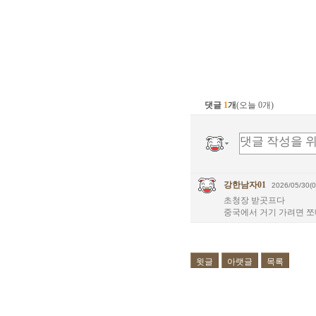
댓글
1
개
(오늘 0개)
강한남자01
2026/05/30(0
초청장 받곳프다
중국에서 거기 가려면 쪼
윗글
아랫글
목록