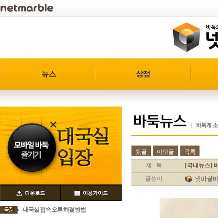
윗글
아랫글
목록
제 목
[국내뉴스] 
|
글쓴이
|
대국실 접속 오류 해결 방법