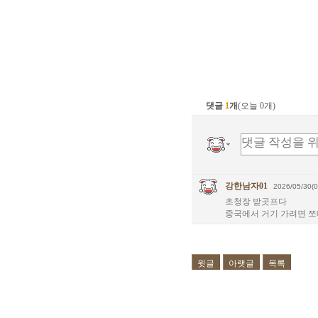
댓글
1
개
(오늘 0개)
강한남자01
2026/05/30(0
초청장 받곳프다
중국에서 거기 가려면 쪼
윗글
아랫글
목록