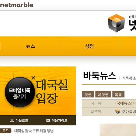
윗글
아랫글
목록
제 목
[국내뉴스] 
|
글쓴이
|
대국실 접속 오류 해결 방법