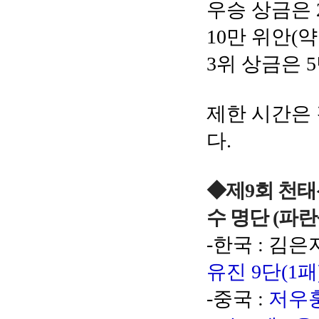
우승 상금은 2
10만 위안(약 
3위 상금은 5
제한 시간은 
다.
◆제9회 천
수 명단
(파란
-한국 : 김은
유진 9단(1패
-중국 :
저우훙