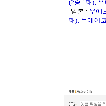
(2승 1패), 
-일본 :
우에노
패), 뉴에이코
댓글
1
개
(오늘 0개)