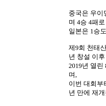
중국은 우이밍
며 4승 4패
일본은 1승도
제9회 천태
년 창설 이후
2019년 열
며,
이번 대회부터
년 만에 재개