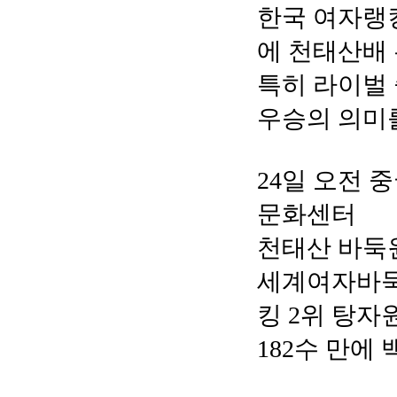
한국 여자랭킹
에 천태산배
특히 라이벌 
우승의 의미
24일 오전 
문화센터
천태산 바둑
세계여자바둑
킹 2위 탕자
182수 만에