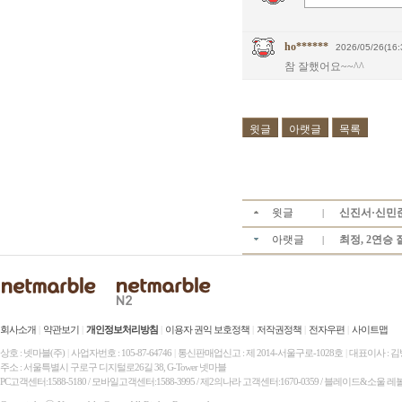
ho******
2026/05/26(16:
참 잘했어요~~^^
윗글
아랫글
목록
윗글
신진서·신민준 
|
아랫글
최정, 2연승 
|
회사소개
|
약관보기
|
개인정보처리방침
|
이용자 권익 보호정책
|
저작권정책
|
전자우편
|
사이트맵
상호 : 넷마블(주)
|
사업자번호 : 105-87-64746
|
통신판매업신고 : 제 2014-서울구로-1028호
|
대표이사 : 
주소 : 서울특별시 구로구 디지털로26길 38, G-Tower 넷마블
PC고객센터:1588-5180 / 모바일고객센터:1588-3995 / 제2의나라 고객센터:1670-0359 / 블레이드&소울 레