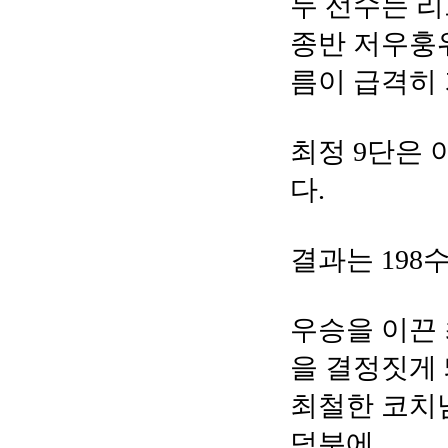
두 선수는 
종반 저우훙위
름이 급격히
최정 9단은 
다.
결과는 198수
우승을 이끈 
을 결정짓게 
최철한 코치님
덕분에