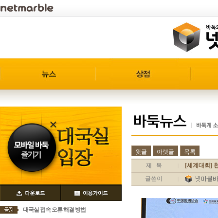
윗글
아랫글
목록
제 목
[세계대회] 
|
글쓴이
|
대국실 접속 오류 해결 방법