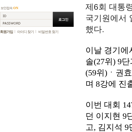
제6회 대통
보안접속
ON
국기원에서 열
했다.
회원가입
아이디 찾기
비밀번호 찾기
이날 경기에서
솔(27위) 
(59위)ㆍ권효
며 8강에 진
이번 대회 1
던 이지현 9
고, 김지석 