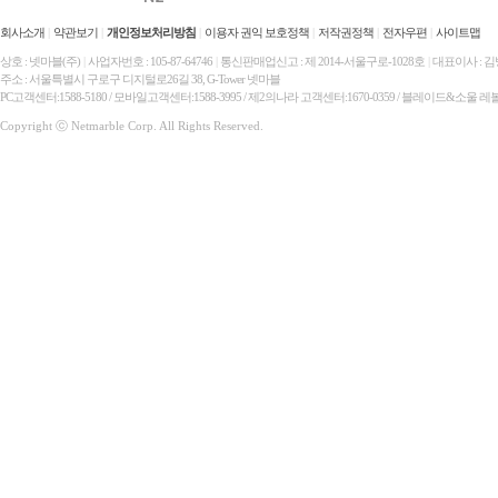
회사소개
|
약관보기
|
개인정보처리방침
|
이용자 권익 보호정책
|
저작권정책
|
전자우편
|
사이트맵
상호 : 넷마블(주)
|
사업자번호 : 105-87-64746
|
통신판매업신고 : 제 2014-서울구로-1028호
|
대표이사 : 
주소 : 서울특별시 구로구 디지털로26길 38, G-Tower 넷마블
PC고객센터:1588-5180 / 모바일고객센터:1588-3995 / 제2의나라 고객센터:1670-0359 / 블레이드&소울 레
Copyright ⓒ Netmarble Corp. All Rights Reserved.