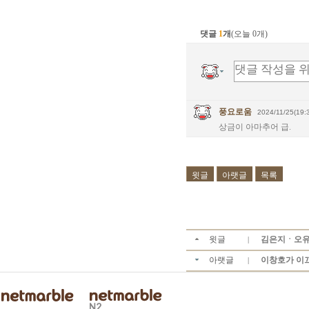
댓글
1
개
(오늘 0개)
풍요로움
2024/11/25(19:
상금이 아마추어 급.
윗글
아랫글
목록
윗글
김은지ㆍ오유진,
|
아랫글
이창호가 이끄
|