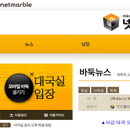
윗글
아랫글
목록
제 목
[국내뉴스] 
|
글쓴이
|
▲16강 대국 
대국실 접속 오류 해결 방법