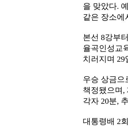
을 맞았다. 
같은 장소에
본선 8강부
율곡인성교육관
치러지며 29
우승 상금으로
책정됐으며,
각자 20분,
대통령배 2회