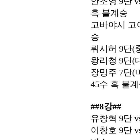
안조영 9단 v
흑 불계승
고바야시 고이치
승
뤄시허 9단(중
왕리청 9단(대
장밍주 7단(미
45수 흑 불
##8강##
유창혁 9단 v
이창호 9단 v