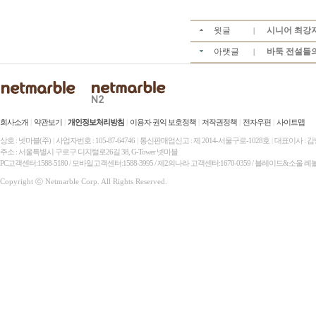
윗글
시니어 최강자!
|
아랫글
바둑 전설들의 
|
회사소개
|
약관보기
|
개인정보처리방침
|
이용자 권익 보호정책
|
저작권정책
|
전자우편
|
사이트맵
상호 : 넷마블(주)
|
사업자번호 : 105-87-64746
|
통신판매업신고 : 제 2014-서울구로-1028호
|
대표이사 : 
주소 : 서울특별시 구로구 디지털로26길 38, G-Tower 넷마블
PC고객센터:1588-5180 / 모바일고객센터:1588-3995 / 제2의나라 고객센터:1670-0359 / 블레이드&소울 레
Copyright ⓒ Netmarble Corp. All Rights Reserved.