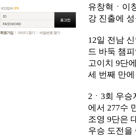
유창혁ㆍ이창
보안접속
ON
강 진출에 성
회원가입
아이디 찾기
비밀번호 찾기
12일 전남 
드 바둑 챔피
고이치 9단에
세 번째 만에
2ㆍ3회 우승
에서 277수
조영 9단은 
우승 도전을 