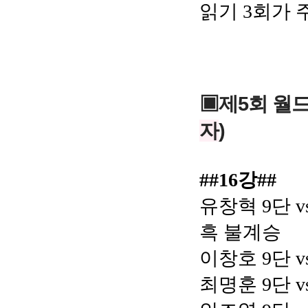
읽기 3회가 
▣제5회 월드
자
)
##16강##
유창혁 9단 v
흑 불계승
이창호 9단 v
최명훈 9단 v