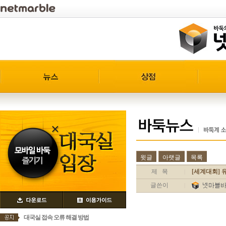
윗글
아랫글
목록
제 목
[세계대회]
|
글쓴이
|
대국실 접속 오류 해결 방법