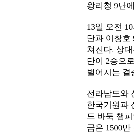
왕리청 9단
13일 오전 
단과 이창호 
쳐진다. 상대전
단이 2승으로
벌어지는 결
전라남도와 
한국기원과 
드 바둑 챔피
금은 1500만