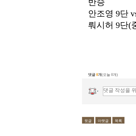
반승
안조영 9단 v
뤄시허 9단(중
댓글
0
개
(오늘 0개)
윗글
아랫글
목록