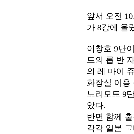
앞서 오전 1
가 8강에 올
이창호 9단이
드의 롭 반 
의 레 마이 
화장실 이용
노리모토 9단
았다.
반면 함께 
각각 일본 고