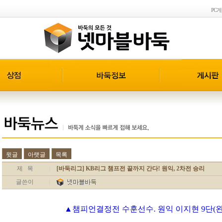
PC
윗글
아랫글
목록
제 목
[바둑리그] KB리그 챔프전 끝까지 간다! 원익, 2차전 승리
|
글쓴이
|
▲챔피언결정전 수훈선수. 원익 이지현 9단(왼