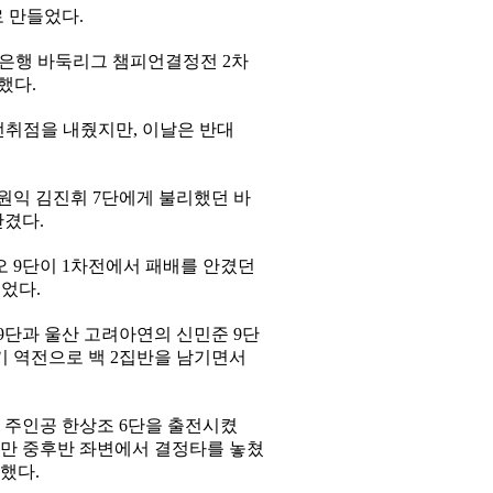
 만들었다.
국민은행 바둑리그 챔피언결정전 2차
했다.
 선취점을 내줬지만, 이날은 반대
 원익 김진휘 7단에게 불리했던 바
안겼다.
오 9단이 1차전에서 패배를 안겼던
들었다.
9단과 울산 고려아연의 신민준 9단
기 역전으로 백 2집반을 남기면서
기 주인공 한상조 6단을 출전시켰
지만 중후반 좌변에서 결정타를 놓쳤
승했다.