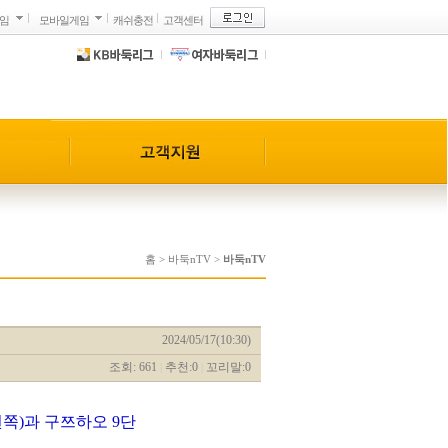
게임
모바일게임
캐쉬충전
고객센터
홈
>
바둑nTV
>
바둑nTV
2024/05/17(10:30)
조회: 661
추천:0
꼬리말:0
|
|
쪽)과 구쯔하오 9단