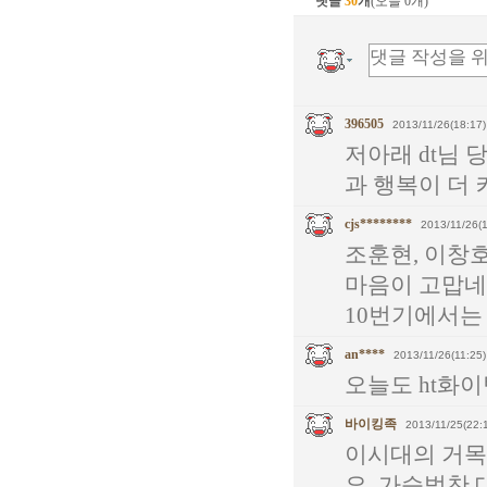
댓글
30
개
(오늘 0개)
396505
2013/11/26(18:17)
저아래 dt님 
과 행복이 더 
cjs********
2013/11/26(1
조훈현, 이창
마음이 고맙네
10번기에서는
an****
2013/11/26(11:25)
오늘도 ht화
바이킹족
2013/11/25(22:
이시대의 거목
요. 가슴벅찬 