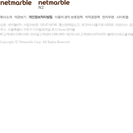
회사소개
|
약관보기
|
개인정보처리방침
|
이용자 권익 보호정책
|
저작권정책
|
전자우편
|
사이트맵
상호 : 넷마블(주)
|
사업자번호 : 105-87-64746
|
통신판매업신고 : 제 2014-서울구로-1028호
|
대표이사 : 
주소 : 서울특별시 구로구 디지털로26길 38, G-Tower 넷마블
PC고객센터:1588-5180 / 모바일고객센터:1588-3995 / 제2의나라 고객센터:1670-0359 / 블레이드&소울 레
Copyright ⓒ Netmarble Corp. All Rights Reserved.