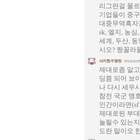
리그란걸 몰르
기업들이 중구
대중무역흑자?
sk, 엘지, 
세계, 두산, 
시오? 짱꼴라
샤키한구영탄
2013/11/25
제대로좀 알고
딩쯤 되어 보
나 다시 세우
참전 국군 맹
인간이라면(sf
제대로된 부대
놀릴수 있는지
도란 말이오 한