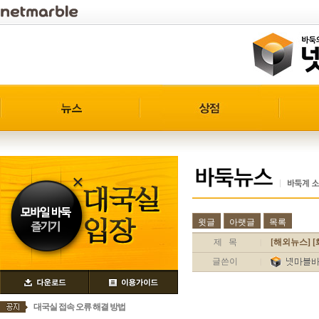
윗글
아랫글
목록
제 목
[해외뉴스] [
|
글쓴이
|
대국실 접속 오류 해결 방법