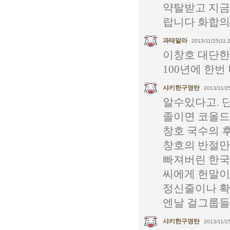
약탈받고 지금
랍니다 화합의
과태말라
2013/11/25(11:2
이창호 대단한
100년에 한번 
샤키한구영탄
2013/11/25
알수있다고. 
졸이면 코올드
창호 국수의 후
창호의 반절만
빠져버린 한국
씨에게 헌말이 
정신줄이나 확
엔날 걸그룹들
샤키한구영탄
2013/11/25