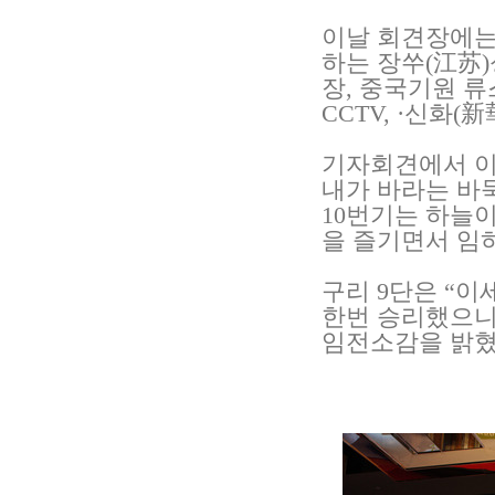
이날 회견장에는
하는 장쑤(江苏)
장, 중국기원 류
CCTV, ·신화
기자회견에서 이
내가 바라는 바
10번기는 하늘
을 즐기면서 임
구리 9단은 “이
한번 승리했으니
임전소감을 밝혔