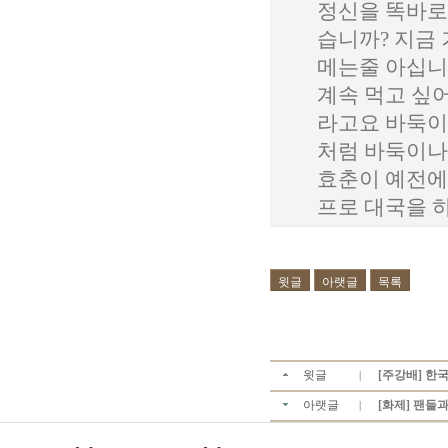
정신을 똑바로
습니까? 지금
메는줄 아십니
계속 먹고 싶
라고요 바둑이
처럼 바둑이나
효춘이 예전에 
프로 대국을 하
윗글
아랫글
목록
윗글
[주강배] 한
|
아랫글
[화제] 팬들과
|