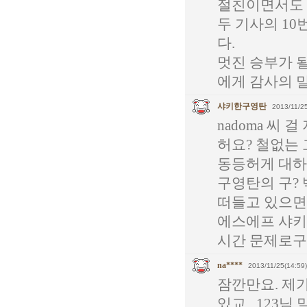
절친이면서도 
두 기사의 1
다.
멋진 승부가 
에게 감사의 
샤키한구영탄
2013/11/25
nadoma 씨
허요? 철없는
동등허게 대하
구영탄의 구? 
떠들고 있으면
에스에프 샤키
시간 문제로구면. 허
na****
2013/11/25(14:59)
잠깐만요. 제
있교...123님