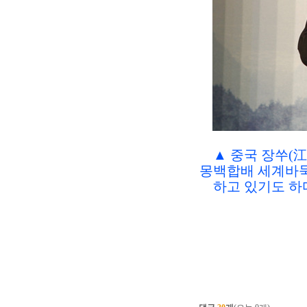
▲ 중국 장쑤(江
몽백합배 세계바
하고 있기도 하