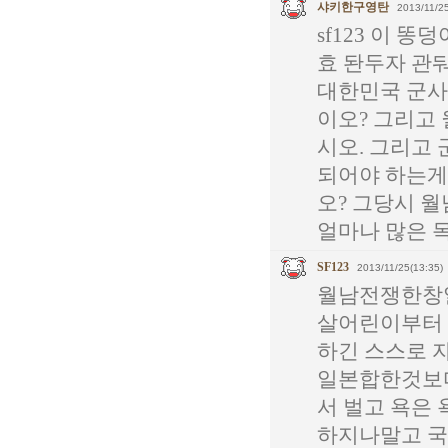
샤키한구영탄
2013/11/25
sf123 이 
효 돤두자 관둬
대한민국 군사
이오? 그리고
시오. 그리고
되어야 하는게
오? 그당시 
얼마나 많은 
SF123
2013/11/25(13:35)
월남전쟁한창일
살어린이부터 
하긴 스스로 
일본합한것보다
서 벌고 욕은
하지나말고 국