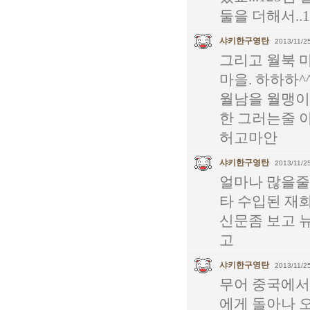
둘을 더해서..12
샤키한구영탄
2013/11/25
그리고 월북 
마을. 하하하^
월남을 월맹이
한 그러는줄 
허고마안
샤키한구영탄
2013/11/25
얼마나 많을줄
타 수입된 재
신문좀 보고 
고
샤키한구영탄
2013/11/25
무어 중국에서
에게 돌아나 