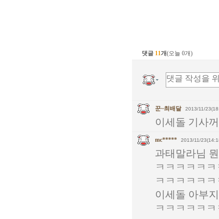
댓글
11
개
(오늘 0개)
꾼~최배달
2013/11/23(18
이세돌 기사꺼
mc*****
2013/11/23(14:1
과태말라님 
ㅋㅋㅋㅋㅋㅋ
ㅋㅋㅋㅋㅋㅋ
이세돌 아부
ㅋㅋㅋㅋㅋㅋ