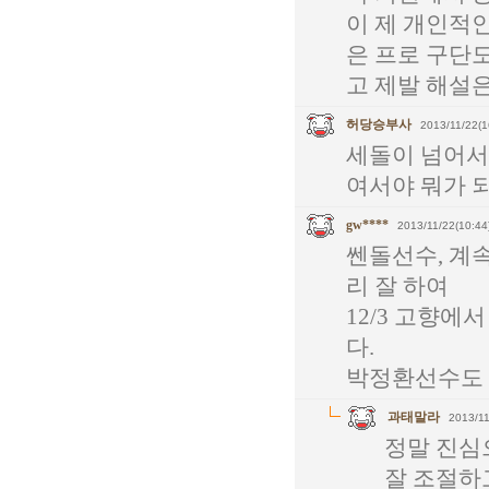
이 제 개인적인
은 프로 구단
고 제발 해설은
허당승부사
2013/11/22(1
세돌이 넘어서
여서야 뭐가 
gw****
2013/11/22(10:44
쎈돌선수, 계
리 잘 하여
12/3 고향
다.
박정환선수도 
과태말라
2013/11
정말 진심
잘 조절하