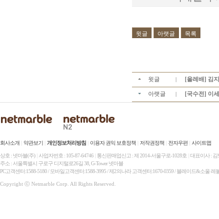
윗글
아랫글
목록
윗글
[올레배] 김지
|
아랫글
[국수전] 이세
|
회사소개
|
약관보기
|
개인정보처리방침
|
이용자 권익 보호정책
|
저작권정책
|
전자우편
|
사이트맵
상호 : 넷마블(주)
|
사업자번호 : 105-87-64746
|
통신판매업신고 : 제 2014-서울구로-1028호
|
대표이사 : 
주소 : 서울특별시 구로구 디지털로26길 38, G-Tower 넷마블
PC고객센터:1588-5180 / 모바일고객센터:1588-3995 / 제2의나라 고객센터:1670-0359 / 블레이드&소울 레
Copyright ⓒ Netmarble Corp. All Rights Reserved.