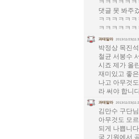
ㅋㅋㅋㅋㅋㅋ
댓글 못 봐
ㅋㅋㅋㅋㅋㅋ
ㅋㅋㅋㅋㅋㅋ
과태말라
2013/11/23(11:3
박정상 목진석
철균 서봉수 
시죠 제가 올린
재미있고 좋은
나고 아무것도
라 써야 합니다
과태말라
2013/11/23(11:2
김만수 구단님
아무것도 모르
되게 나쁩니다
국 기원에서 공