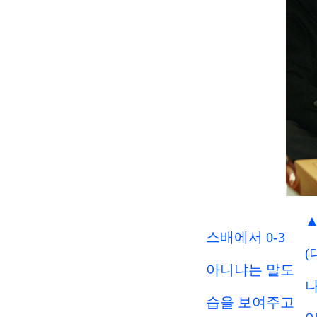
▲
스배에서
0-3
(대 김지석) 
아니냐
는 말도
나왔지만 이세
습
을 보여주고