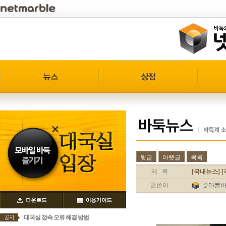
윗글
아랫글
목록
제 목
[국내뉴스] 
|
글쓴이
|
대국실 접속 오류 해결 방법